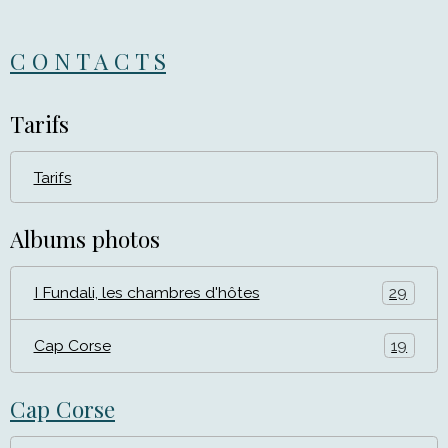
C O N T A C T S
Tarifs
Tarifs
Albums photos
I Fundali, les chambres d'hôtes
29
Cap Corse
19
Cap Corse